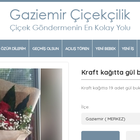
ÖZÜR DİLERİM
GEÇMİŞ OLSUN
AÇILIŞ TÖREN
YENİ BEBEK
YENİ İŞ
Kraft kağıtta gül 
Kraft kağıtta 19 adet gül buk
İlçe: