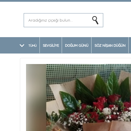
SEVGİLİYE
DOĞUM GÜNÜ
SÖZ NİŞAN DÜĞÜN
TÜMÜ