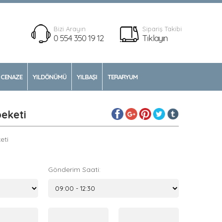
Bizi Arayın
Sipariş Takibi
0 554 350 19 12
Tıklayın
CENAZE
YILDÖNÜMÜ
YILBAŞI
TERARYUM
beketi
eti
Gönderim Saati: