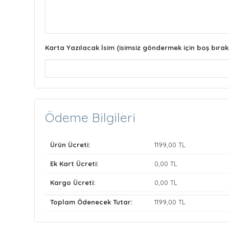
Karta Yazılacak İsim (isimsiz göndermek için boş bırak
Ödeme Bilgileri
Ürün Ücreti:
1199
,00 TL
Ek Kart Ücreti:
0
,00 TL
Kargo Ücreti:
0
,00 TL
Toplam Ödenecek Tutar:
1199
,00 TL