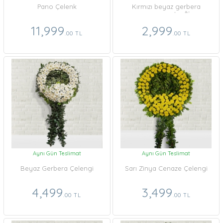
Pano Çelenk
Kırmızı beyaz gerbera
cenaze çelenĞİ
11,999
2,999
.00 TL
.00 TL
Aynı Gün Teslimat
Aynı Gün Teslimat
Beyaz Gerbera Çelengi
Sarı Zinya Cenaze Çelengi
4,499
3,499
.00 TL
.00 TL