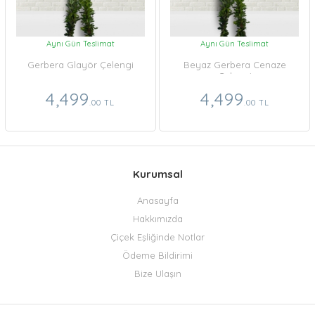
Aynı Gün Teslimat
Aynı Gün Teslimat
Gerbera Glayör Çelengi
Beyaz Gerbera Cenaze
Çelengi
4,499
4,499
.00 TL
.00 TL
Kurumsal
Anasayfa
Hakkımızda
Çiçek Eşliğinde Notlar
Ödeme Bildirimi
Bize Ulaşın