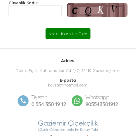
Güvenlik Kodu:
Adres
Dokuz Eylül, Kahramanlar Cd. 1/C, 35410 Gaziemir/İzmir
E-posta
kavsal@hotmail.com
Telefon
Whatsapp
0 554 350 19 12
905543501912