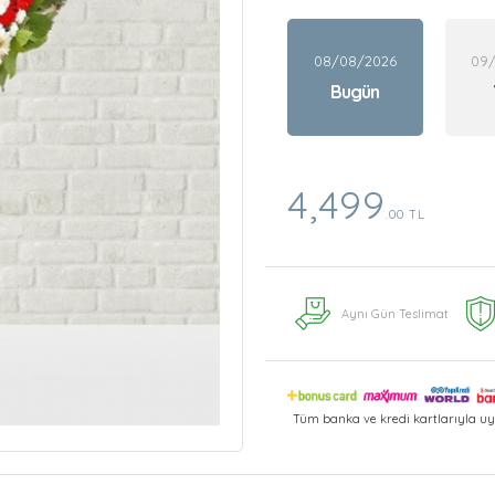
08/08/2026
09
Bugün
4,499
.00 TL
Aynı Gün Teslimat
Tüm banka ve kredi kartlarıyla uy