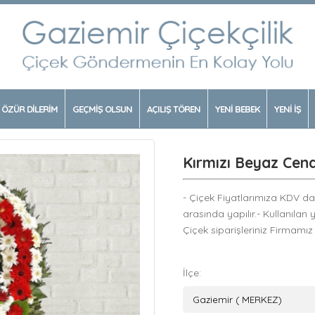
ÖZÜR DİLERİM
GEÇMİŞ OLSUN
AÇILIŞ TÖREN
YENİ BEBEK
YENİ İŞ
Kırmızı Beyaz Cen
- Çiçek Fiyatlarımıza KDV dahi
arasında yapılır.- Kullanılan 
Çiçek siparişleriniz Firmamız
İlçe: