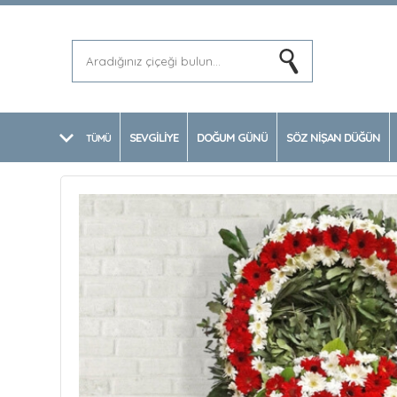
SEVGİLİYE
DOĞUM GÜNÜ
SÖZ NİŞAN DÜĞÜN
TÜMÜ