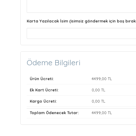
Karta Yazılacak İsim (isimsiz göndermek için boş bırak
Ödeme Bilgileri
Ürün Ücreti:
4499
,00 TL
Ek Kart Ücreti:
0
,00 TL
Kargo Ücreti:
0
,00 TL
Toplam Ödenecek Tutar:
4499
,00 TL