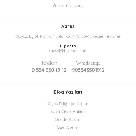
Güvenli Alışveriş
Adres
Dokuz Eylül, Kahramanlar Cd. 1/C, 35410 Gaziemir/İzmir
E-posta
kavsal@hotmail.com
Telefon
Whatsapp
0 554 350 19 12
905543501912
Blog Yazıları
Çiçek Eşliğinde Notlar
Saksı Çiçek Bakımı
Orkide Bakımı
Özel Günler